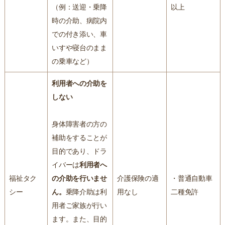
（例：送迎・乗降
以上
時の介助、病院内
での付き添い、車
いすや寝台のまま
の乗車など）
利用者への介助を
しない
身体障害者の方の
補助をすることが
目的であり、ドラ
イバーは
利用者へ
福祉タク
の介助を行いませ
介護保険の適
・普通自動車
シー
ん。
乗降介助は利
用なし
二種免許
用者ご家族が行い
ます。また、目的