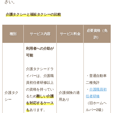
さい。
介護タクシーと福祉タクシーの比較
必要資格（免
種別
サービス内容
サービス料金
許）
利用者への介助が
可能
介護タクシードラ
イバーは、介護職
・普通自動車
員初任者研修以上
二種免許
の資格を持ってい
・
介護職員初
介護タク
介護保険の適
るため
難しい介護
任者研修
シー
用あり
を対応するケース
（旧ホームヘ
も
あります。
ルパー2級）