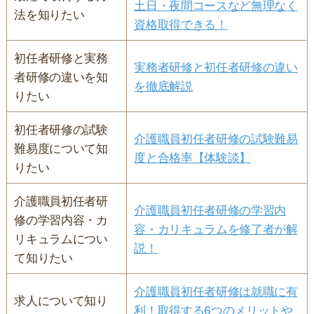
土日・夜間コースなど無理なく
法を知りたい
資格取得できる！
初任者研修と実務
実務者研修と初任者研修の違い
者研修の違いを知
を徹底解説
りたい
初任者研修の試験
介護職員初任者研修の試験難易
難易度について知
度と合格率【体験談】
りたい
介護職員初任者研
介護職員初任者研修の学習内
修の学習内容・カ
容・カリキュラムを修了者が解
リキュラムについ
説！
て知りたい
介護職員初任者研修は就職に有
求人について知り
利！取得する6つのメリットや