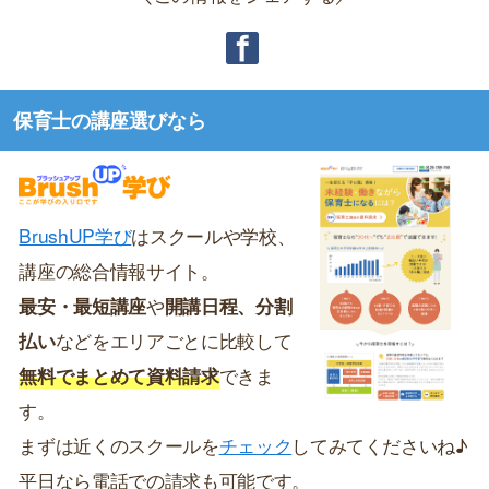
保育士の講座選びなら
BrushUP学び
はスクールや学校、
講座の総合情報サイト。
最安・最短講座
や
開講日程、分割
払い
などをエリアごとに比較して
無料でまとめて資料請求
できま
す。
まずは近くのスクールを
チェック
してみてくださいね♪
平日なら電話での請求も可能です。