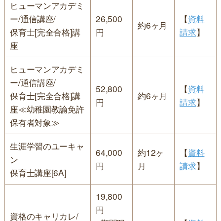
ヒューマンアカデミ
ー/通信講座/
26,500
【
資料
約6ヶ月
保育士[完全合格]講
円
請求
】
座
ヒューマンアカデミ
ー/通信講座/
52,800
【
資料
保育士[完全合格]講
約6ヶ月
円
請求
】
座≪幼稚園教諭免許
保有者対象≫
生涯学習のユーキャ
64,000
約12ヶ
【
資料
ン
円
月
請求
】
保育士講座[6A]
19,800
円
資格のキャリカレ/