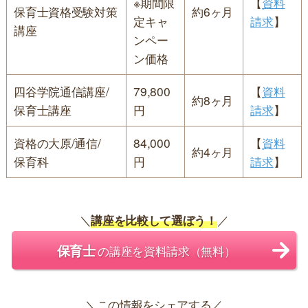
※期間限
【
資料
保育士資格受験対策
約6ヶ月
定キャ
請求
】
講座
ンペー
ン価格
四谷学院通信講座/
79,800
【
資料
約8ヶ月
保育士講座
円
請求
】
資格の大原/通信/
84,000
【
資料
約4ヶ月
保育科
円
請求
】
＼
講座を比較して選ぼう！
／
保育士
の講座を資料請求（無料）
＼この情報をシェアする／