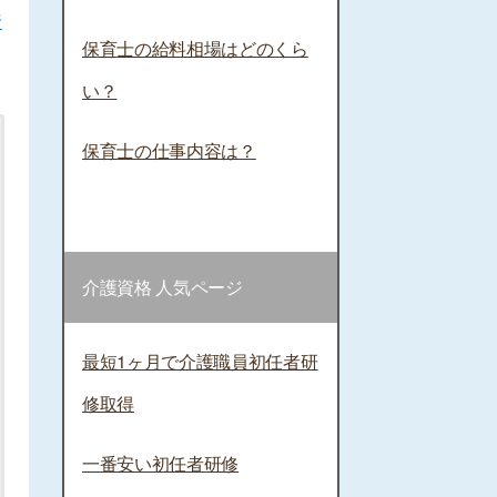
資
保育士の給料相場はどのくら
い？
保育士の仕事内容は？
介護資格 人気ページ
最短1ヶ月で介護職員初任者研
修取得
一番安い初任者研修