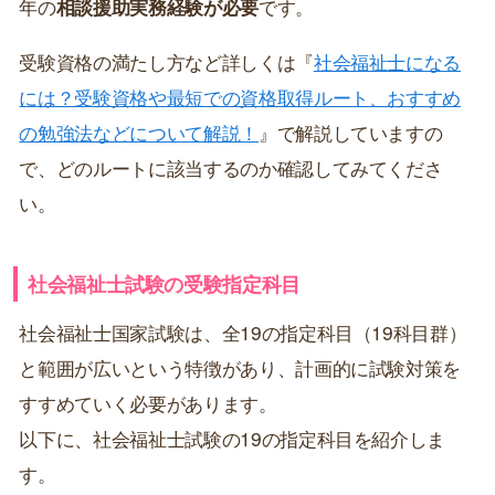
※引用元：
公益財団法人 社会福祉振興・試験センター
「受験資格（資格取得ルート図）」
一般の4年制大学を卒業している場合は、
一般養成施設
などでカリキュラムを1年以上履修
すれば、社会福祉士
国家試験の受験資格が得られます。
一般の短大卒業の場合、一般養成施設等での1年以上の
カリキュラムを履修する前に、3年制は1年、2年制は2
年の
相談援助実務経験が必要
です。