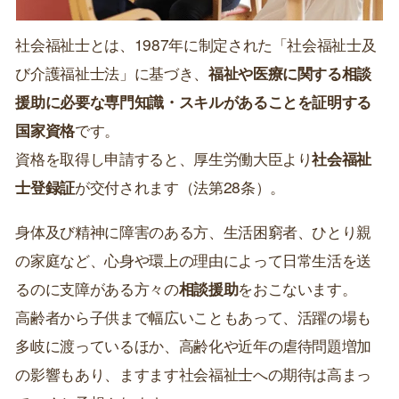
社会福祉士とは、1987年に制定された「社会福祉士及
び介護福祉士法」に基づき、
福祉や医療に関する相談
援助に必要な専門知識・スキルがあることを証明する
国家資格
です。
資格を取得し申請すると、厚生労働大臣より
社会福祉
士登録証
が交付されます（法第28条）。
身体及び精神に障害のある方、生活困窮者、ひとり親
の家庭など、心身や環上の理由によって日常生活を送
るのに支障がある方々の
相談援助
をおこないます。
高齢者から子供まで幅広いこともあって、活躍の場も
多岐に渡っているほか、高齢化や近年の虐待問題増加
の影響もあり、ますます社会福祉士への期待は高まっ