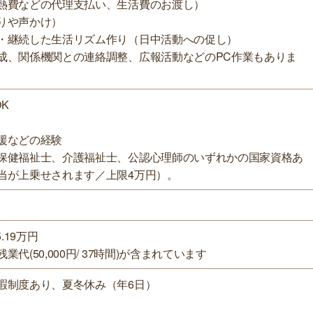
熱費などの代理支払い、生活費のお渡し）
りや声かけ）
・継続した生活リズム作り（日中活動への促し）
成、関係機関との連絡調整、広報活動などのPC作業もありま
OK
援などの経験
保健福祉士、介護福祉士、公認心理師のいずれかの国家資格あ
当が上乗せされます／上限4万円）。
.19万円
代(50,000円/ 37時間)が含まれています
暇制度あり、夏冬休み（年6日）