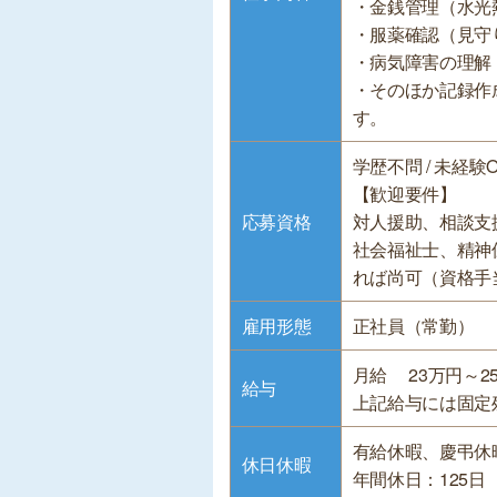
・金銭管理（水光
・服薬確認（見守
・病気障害の理解
・そのほか記録作
す。
学歴不問 / 未経験
【歓迎要件】
応募資格
対人援助、相談支
社会福祉士、精神
れば尚可（資格手
雇用形態
正社員（常勤）
月給 23万円～25
給与
上記給与には固定残業
有給休暇、慶弔休
休日休暇
年間休日：125日