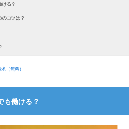
働ける？
めのコツは？
ら
請求（無料）
でも働ける？