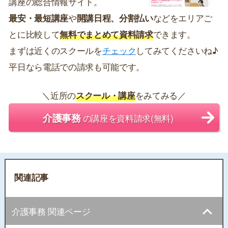
講座の総合情報サイト。
最安・最短講座
や
開講日程、分割払い
などをエリアご
とに比較して
無料でまとめて資料請求
できます。
まずは近くのスクールを
チェック
してみてくださいね♪
平日なら電話での請求も可能です。
＼近所の
スクール・講座
をみてみる／
介護事務
の講座を資料請求(無料)
関連記事
介護事務 関連ページ