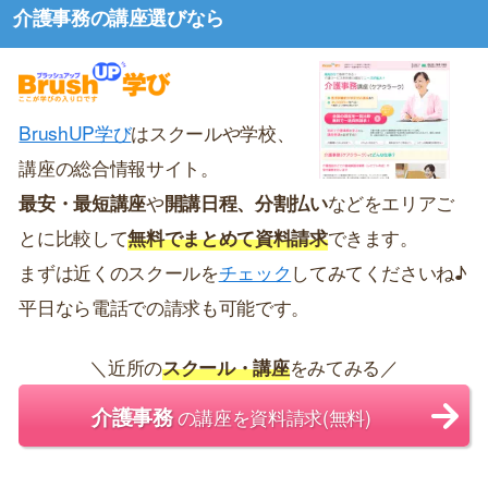
介護事務の講座選びなら
BrushUP学び
はスクールや学校、
講座の総合情報サイト。
最安・最短講座
や
開講日程、分割払い
などをエリアご
とに比較して
無料でまとめて資料請求
できます。
まずは近くのスクールを
チェック
してみてくださいね♪
平日なら電話での請求も可能です。
＼近所の
スクール・講座
をみてみる／
介護事務
の講座を資料請求(無料)