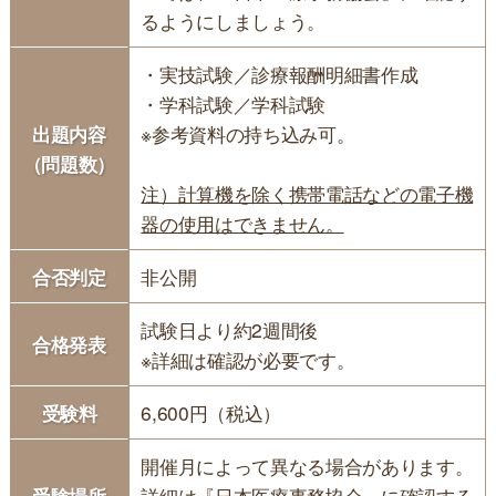
るようにしましょう。
・実技試験／診療報酬明細書作成
・学科試験／学科試験
出題内容
※参考資料の持ち込み可。
（問題数）
注）計算機を除く携帯電話などの電子機
器の使用はできません。
合否判定
非公開
試験日より約2週間後
合格発表
※詳細は確認が必要です。
受験料
6,600円（税込）
開催月によって異なる場合があります。
受験場所
詳細は『日本医療事務協会』に確認する