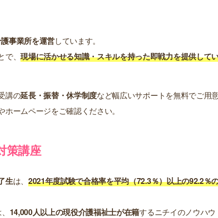
の介護事業所を運営
しています。
とで、
現場に活かせる知識・スキルを持った即戦力を提供して
受講の
延長・振替・休学制度
など幅広いサポートを無料でご用
やホームページをご確認ください。
対策講座
了生
は、
2021年度試験で合格率を平均（72.3％）以上の92.2％
は、
14,000人以上の現役介護福祉士が在籍
するニチイのノウハウ