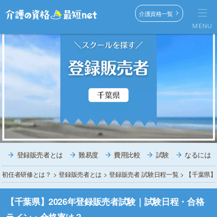
介護資格一覧
MENU
登録販売者とは
難易度
費用比較
試験
なるには
初任者研修とは？
>
登録販売者とは
>
登録販売者 試験日程一覧
> 【千葉県
【千葉県】2026年登録販売者試験｜試験日程・合格