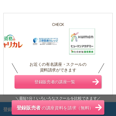
CHECK
お近くの有名講座・スクールの
資料請求ができます
登録販売者の講座一覧
＼最短1分！いろいろなスクールを比較できます／
登録販売者
の講座資料を請求（無料）
登録販売者 目的別関連記事紹介