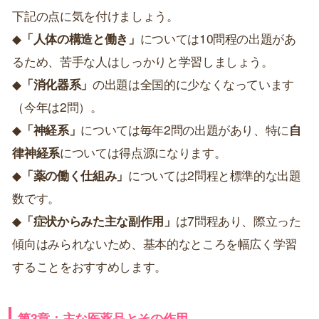
下記の点に気を付けましょう。
◆
「人体の構造と働き」
については10問程の出題があ
るため、苦手な人はしっかりと学習しましょう。
◆
「消化器系」
の出題は全国的に少なくなっています
（今年は2問）。
◆
「神経系」
については毎年2問の出題があり、特に
自
律神経系
については得点源になります。
◆
「薬の働く仕組み」
については2問程と標準的な出題
数です。
◆
「症状からみた主な副作用」
は7問程あり、際立った
傾向はみられないため、基本的なところを幅広く学習
することをおすすめします。
第3章：主な医薬品とその作用