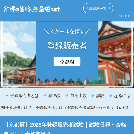
介護資格一覧
MENU
登録販売者とは
難易度
費用比較
試験
なるには
初任者研修とは？
>
登録販売者とは
>
登録販売者 試験日程一覧
> 【京都府
【京都府】2026年登録販売者試験｜試験日程・合格