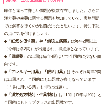
昨年と違って難しい問題が複数存在しました。さらに
漢方薬や生薬に関する問題も増加していて、実務問題
では解答を導くのが困難だったと思います。特に下記
の点に気を付けましょう。
◆
「眠気を促す薬」や「鎮咳去痰薬」
は毎年2問以上
（今年は各3問）が出題され、得点源となっています。
◆
「胃腸薬」
の出題は毎年4問ほどで全国的に少ない傾
向です。
◆
「アレルギー用薬」「眼科用薬」
はそれぞれ毎年2問
は出題され、全国的にも出題数が多くなっています
（「鼻に用いる薬」も1問は出題）。
◆
「漢方処方製剤・生薬製剤」
は11問（昨年は9問）と
全国的にもトップクラスの出題数です。