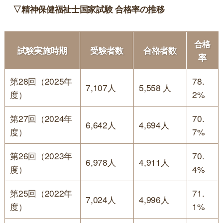
▽精神保健福祉士国家試験 合格率の推移
合格
試験実施時期
受験者数
合格者数
率
第28回（2025年
78.
7,107人
5,558 人
度）
2%
第27回（2024年
70.
6,642人
4,694人
度）
7%
第26回（2023年
70.
6,978人
4,911人
度）
4%
第25回（2022年
71.
7,024人
4,996人
度）
1%