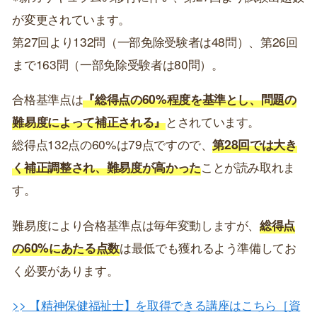
が変更されています。
第27回より132問（一部免除受験者は48問）、第26回
まで163問（一部免除受験者は80問）。
合格基準点は
『総得点の60%程度を基準とし、問題の
難易度によって補正される』
とされています。
総得点132点の60%は79点ですので、
第28回では大き
く補正調整され、難易度が高かった
ことが読み取れま
す。
難易度により合格基準点は毎年変動しますが、
総得点
の60%にあたる点数
は最低でも獲れるよう準備してお
く必要があります。
>> 【精神保健福祉士】を取得できる講座はこちら［資