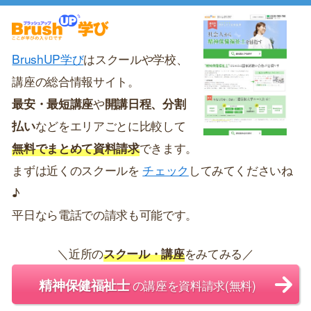
BrushUP学び
はスクールや学校、
講座の総合情報サイト。
最安・最短講座
や
開講日程、分割
払い
などをエリアごとに比較して
無料でまとめて資料請求
できます。
まずは近くのスクールを
チェック
してみてくださいね
♪
平日なら電話での請求も可能です。
＼近所の
スクール・講座
をみてみる／
精神保健福祉士
の講座を資料請求(無料)