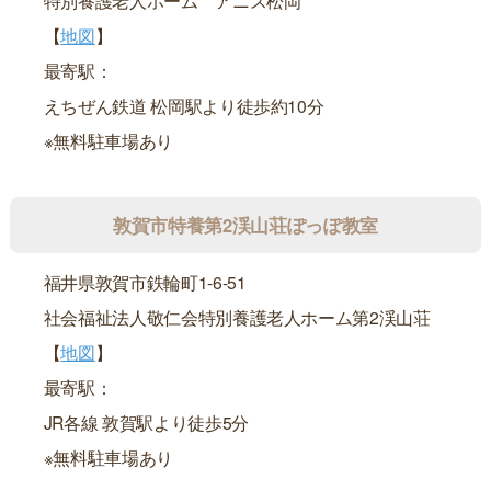
【
地図
】
最寄駅：
えちぜん鉄道 松岡駅より徒歩約10分
※無料駐車場あり
敦賀市特養第2渓山荘ぽっぽ教室
福井県敦賀市鉄輪町1-6-51
社会福祉法人敬仁会特別養護老人ホーム第2渓山荘
【
地図
】
最寄駅：
JR各線 敦賀駅より徒歩5分
※無料駐車場あり