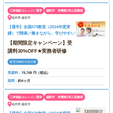
三幸福祉カレッジ／通学
越前市 特養第3和上苑教室
福井県
越前市
【通学】全国470教室（2024年度実
績）で開催／働きながら、学びやすい
【期間限定キャンペーン】受
講料30%OFF★実務者研修
教育訓練給付金対象
受講料：
76,769 円（税込）
期間：
約4ヶ月
三幸福祉カレッジ／通学
越前市 特養第3和上苑教室
福井県
越前市