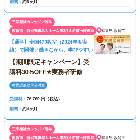
期間：
約6ヶ月
三幸福祉カレッジ／通学
敦賀市 特別養護老人ホーム第2渓山荘ぽっぽ教室
福井県
敦賀市
【通学】全国470教室（2024年度実
績）で開催／働きながら、学びやすい
【期間限定キャンペーン】受
講料30%OFF★実務者研修
教育訓練給付金対象
受講料：
76,769 円（税込）
期間：
約4ヶ月
三幸福祉カレッジ／通学
敦賀市 特別養護老人ホーム第2渓山荘ぽっぽ教室
福井県
敦賀市