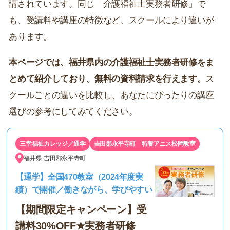
講されています。同じ「介護福祉士実務者研修」で
も、受講料や講座の特徴など、スクールにより違いが
あります。
本ページでは、福井県内の介護福祉士実務者研修をま
とめて紹介しており、無料の資料請求を行えます。
ス
クールごとの違いを比較し、あなたにぴったりの講座
選びの参考にしてみてください。
三幸福祉カレッジ／通学
吉田郡永平寺町 特養アニス松岡教室
福井県
吉田郡永平寺町
【通学】全国470教室（2024年度実
績）で開催／働きながら、学びやすい
【期間限定キャンペーン】受
講料30%OFF★実務者研修