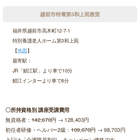
越前市特養第3和上苑教室
福井県越前市高木町12-7-1
特別養護老人ホーム第3和上苑
【
地図
】
最寄駅：
JR「鯖江駅」より車で10分
鯖江インターより車で8分
〇所持資格別 講座受講費用
無資格者：
142,670円
→ 128,403円
初任者研修・ヘルパー2級：
109,670円
→ 98,703円
上記は「介護職員割引」キャンペーン価格です。