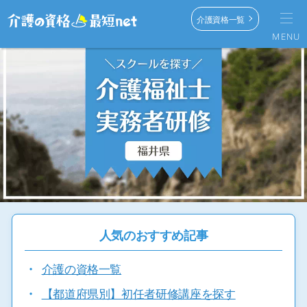
介護資格一覧
MENU
人気のおすすめ記事
・
介護の資格一覧
・
【都道府県別】初任者研修講座を探す