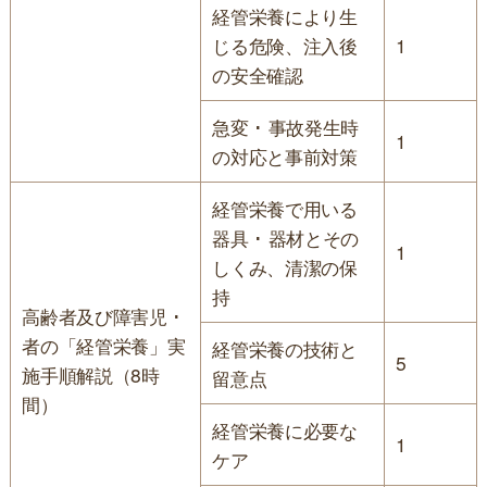
経管栄養により生
じる危険、注入後
1
の安全確認
急変 ･ 事故発生時
1
の対応と事前対策
経管栄養で用いる
器具 ･ 器材とその
1
しくみ、清潔の保
持
高齢者及び障害児 ･
者の「経管栄養」実
経管栄養の技術と
5
施手順解説（8時
留意点
間）
経管栄養に必要な
1
ケア