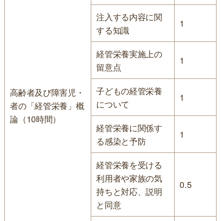
注入する内容に関
1
する知識
経管栄養実施上の
1
留意点
子どもの経管栄養
高齢者及び障害児・
1
について
者の「経管栄養」概
論（10時間）
経管栄養に関係す
1
る感染と予防
経管栄養を受ける
利用者や家族の気
0.5
持ちと対応、説明
と同意