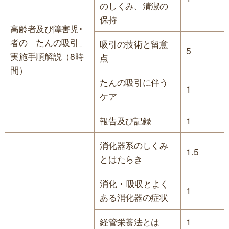
のしくみ、清潔の
保持
高齢者及び障害児･
者の「たんの吸引」
吸引の技術と留意
5
実施手順解説（8時
点
間）
たんの吸引に伴う
1
ケア
報告及び記録
1
消化器系のしくみ
1.5
とはたらき
消化 ･ 吸収とよく
1
ある消化器の症状
経管栄養法とは
1