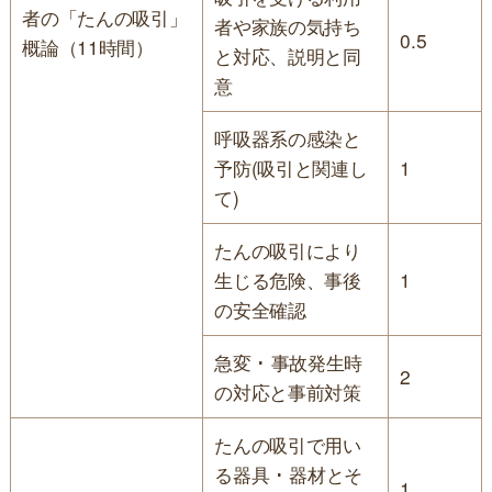
者の「たんの吸引」
者や家族の気持ち
0.5
概論（11時間）
と対応、説明と同
意
呼吸器系の感染と
予防(吸引と関連し
1
て)
たんの吸引により
生じる危険、事後
1
の安全確認
急変 ･ 事故発生時
2
の対応と事前対策
たんの吸引で用い
る器具 ･ 器材とそ
1