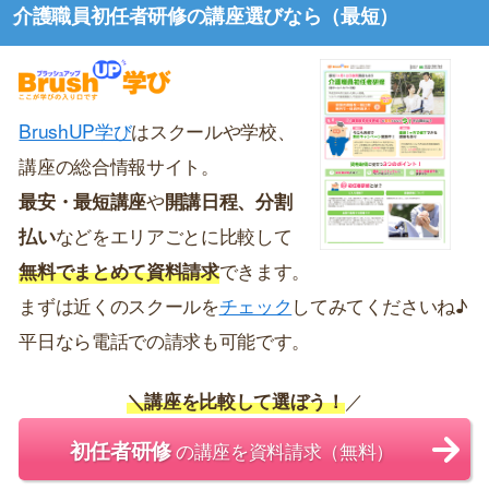
介護職員初任者研修の講座選びなら（最短）
BrushUP学び
はスクールや学校、
講座の総合情報サイト。
最安・最短講座
や
開講日程、分割
払い
などをエリアごとに比較して
無料でまとめて資料請求
できます。
まずは近くのスクールを
チェック
してみてくださいね♪
平日なら電話での請求も可能です。
＼講座を比較して選ぼう！
／
初任者研修
の講座を資料請求（無料）