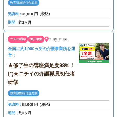
教育訓練給付金対象
受講料：
49,500 円（税込）
期間：
約1ヶ月
ニチイ/通学
堀川教室
富山県
富山市
全国に約1,900ヵ所の介護事業所を運
営！
★修了生の講座満足度93%！
(*)★ニチイの介護職員初任者
研修
教育訓練給付金対象
受講料：
88,000 円（税込）
期間：
約4ヶ月