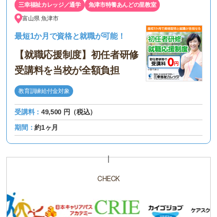
三幸福祉カレッジ／通学
魚津市特養あんどの里教室
富山県
魚津市
最短1か月で資格と就職が可能！
【就職応援制度】初任者研修
受講料を当校が全額負担
教育訓練給付金対象
受講料：
49,500 円（税込）
期間：
約1ヶ月
CHECK