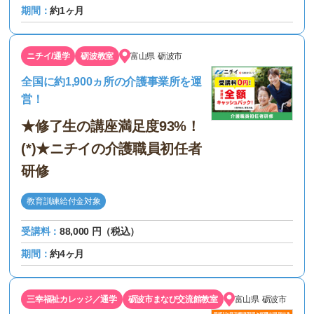
期間：
約1ヶ月
ニチイ/通学
砺波教室
富山県
砺波市
全国に約1,900ヵ所の介護事業所を運
営！
★修了生の講座満足度93%！
(*)★ニチイの介護職員初任者
研修
教育訓練給付金対象
受講料：
88,000 円（税込）
期間：
約4ヶ月
三幸福祉カレッジ／通学
砺波市まなび交流館教室
富山県
砺波市