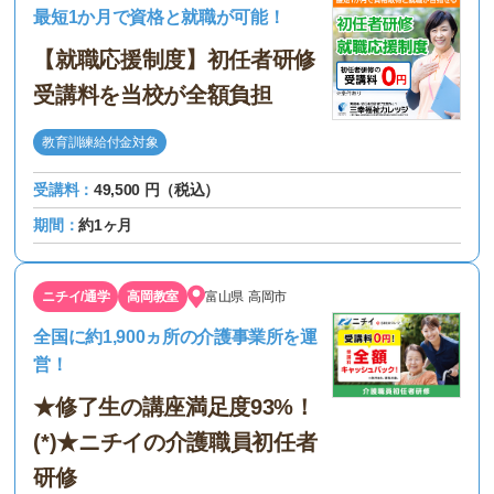
最短1か月で資格と就職が可能！
【就職応援制度】初任者研修
受講料を当校が全額負担
教育訓練給付金対象
受講料：
49,500 円（税込）
期間：
約1ヶ月
ニチイ/通学
高岡教室
富山県
高岡市
全国に約1,900ヵ所の介護事業所を運
営！
★修了生の講座満足度93%！
(*)★ニチイの介護職員初任者
研修