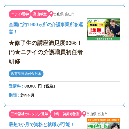
ニチイ/通学
富山教室
富山県
富山市
全国に約1,900ヵ所の介護事業所を運
営！
★修了生の講座満足度93%！
(*)★ニチイの介護職員初任者
研修
教育訓練給付金対象
受講料：
88,000 円（税込）
期間：
約4ヶ月
三幸福祉カレッジ／通学
中島 笑美寿教室
富山県
富山市
最短1か月で資格と就職が可能！