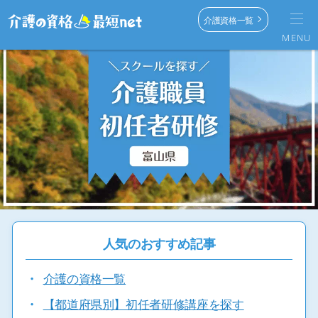
介護資格一覧
MENU
人気のおすすめ記事
・
介護の資格一覧
・
【都道府県別】初任者研修講座を探す