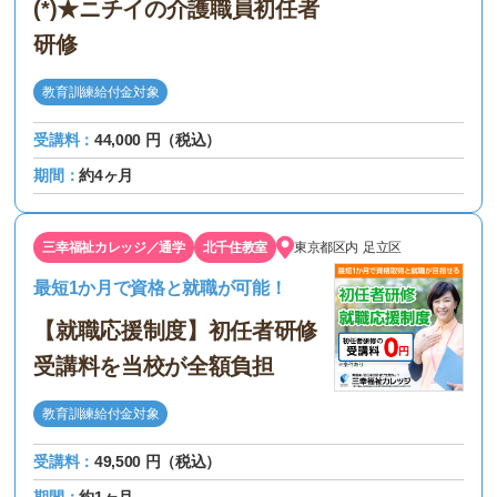
(*)★ニチイの介護職員初任者
研修
教育訓練給付金対象
受講料：
44,000 円（税込）
期間：
約4ヶ月
三幸福祉カレッジ／通学
北千住教室
東京都区内
足立区
最短1か月で資格と就職が可能！
【就職応援制度】初任者研修
受講料を当校が全額負担
教育訓練給付金対象
受講料：
49,500 円（税込）