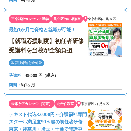
期間：
約1ヶ月
三幸福祉カレッジ／通学
足立区竹の塚教室
東京都区内
足立区
最短1か月で資格と就職が可能！
【就職応援制度】初任者研修
受講料を当校が全額負担
教育訓練給付金対象
受講料：
49,500 円（税込）
期間：
約1ヶ月
未来ケアカレッジ（関東）
北千住教室
東京都区内
足立区
テキスト代込33,000円～介護福祉専門
スクール満足度90％超の初任者研修
東京・神奈川・埼玉・千葉で開講中