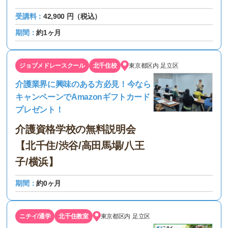
受講料：
42,900 円（税込）
期間：
約1ヶ月
ジョブメドレースクール
北千住校
東京都区内
足立区
介護業界に興味のある方必見！今なら
キャンペーンでAmazonギフトカード
プレゼント！
介護資格学校の無料説明会
【北千住/渋谷/高田馬場/八王
子/横浜】
期間：
約0ヶ月
ニチイ/通学
北千住教室
東京都区内
足立区