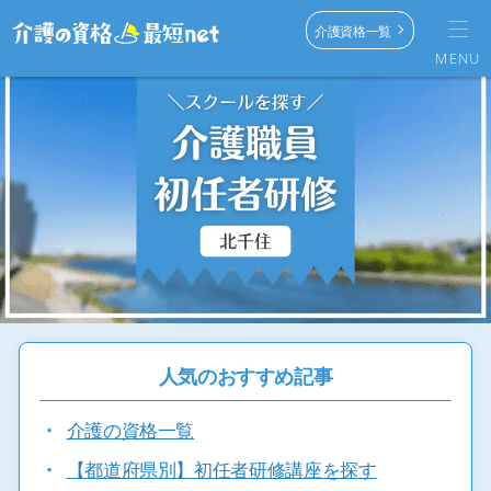
介護資格一覧
MENU
人気のおすすめ記事
・
介護の資格一覧
・
【都道府県別】初任者研修講座を探す