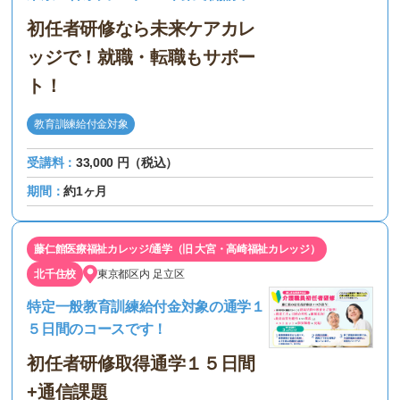
初任者研修なら未来ケアカレ
ッジで！就職・転職もサポー
ト！
教育訓練給付金対象
受講料：
33,000 円（税込）
期間：
約1ヶ月
藤仁館医療福祉カレッジ/通学（旧 大宮・高崎福祉カレッジ）
北千住校
東京都区内
足立区
特定一般教育訓練給付金対象の通学１
５日間のコースです！
初任者研修取得通学１５日間
+通信課題