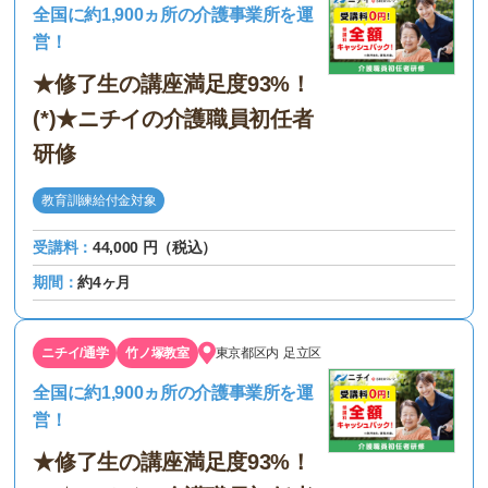
全国に約1,900ヵ所の介護事業所を運
営！
★修了生の講座満足度93%！
(*)★ニチイの介護職員初任者
研修
教育訓練給付金対象
受講料：
44,000 円（税込）
期間：
約4ヶ月
ニチイ/通学
竹ノ塚教室
東京都区内
足立区
全国に約1,900ヵ所の介護事業所を運
営！
★修了生の講座満足度93%！