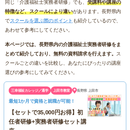
同じ「介護福祉士実務者研修」でも、
受講料や講座の
特徴など、スクールにより違い
があります。長野県内
で
スクールを選ぶ際のポイント
も紹介しているので、
あわせて参考にしてください。
本ページでは、長野県内の介護福祉士実務者研修をま
とめて紹介しており、無料の資料請求を行えます。
ス
クールごとの違いを比較し、あなたにぴったりの講座
選びの参考にしてみてください。
三幸福祉カレッジ／通学
上田市教室
長野県
上田市
最短1か月で資格と就職が可能！
【セットで35,000円お得】初
任者研修+実務者研修セット講