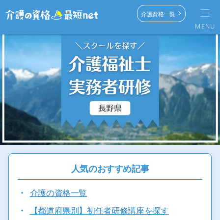
介護資格一覧
MENU
人気のおすすめ記事
・
介護の資格一覧
・
【都道府県別】初任者研修講座を探す