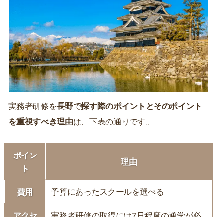
実務者研修を
長野で探す際のポイントとそのポイント
を重視すべき理由
は、下表の通りです。
ポイン
理由
ト
予算にあったスクールを選べる
費用
アクセ
実務者研修の取得には7日程度の通学が必