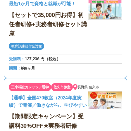
最短1か月で資格と就職が可能！
【セットで35,000円お得】初
任者研修+実務者研修セット講
座
教育訓練給付金対象
受講料：
137,236 円（税込）
期間：
約6ヶ月
三幸福祉カレッジ／通学
佐久市教室
長野県
佐久市
【通学】全国470教室（2024年度実
績）で開催／働きながら、学びやすい
【期間限定キャンペーン】受
講料30%OFF★実務者研修