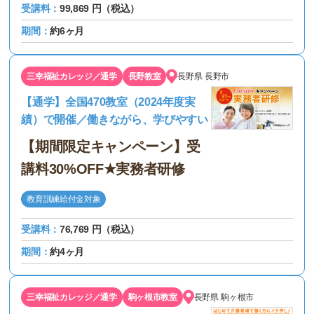
受講料：
99,869 円（税込）
期間：
約6ヶ月
三幸福祉カレッジ／通学
長野教室
長野県
長野市
【通学】全国470教室（2024年度実
績）で開催／働きながら、学びやすい
【期間限定キャンペーン】受
講料30%OFF★実務者研修
教育訓練給付金対象
受講料：
76,769 円（税込）
期間：
約4ヶ月
三幸福祉カレッジ／通学
駒ヶ根市教室
長野県
駒ヶ根市