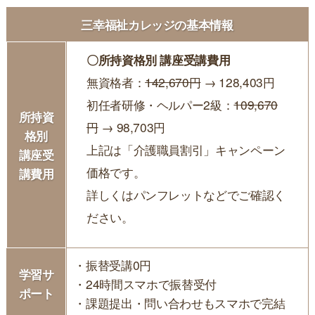
三幸福祉カレッジの基本情報
〇所持資格別 講座受講費用
無資格者：
142,670円
→ 128,403円
初任者研修・ヘルパー2級：
109,670
所持資
円
→ 98,703円
格別
上記は「介護職員割引」キャンペーン
講座受
価格です。
講費用
詳しくはパンフレットなどでご確認く
ださい。
・振替受講0円
学習サ
・24時間スマホで振替受付
ポート
・課題提出・問い合わせもスマホで完結