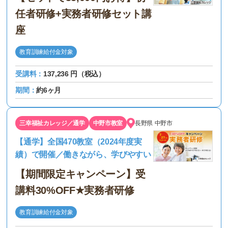
任者研修+実務者研修セット講
座
教育訓練給付金対象
受講料：
137,236 円（税込）
期間：
約6ヶ月
三幸福祉カレッジ／通学
中野市教室
長野県
中野市
【通学】全国470教室（2024年度実
績）で開催／働きながら、学びやすい
【期間限定キャンペーン】受
講料30%OFF★実務者研修
教育訓練給付金対象