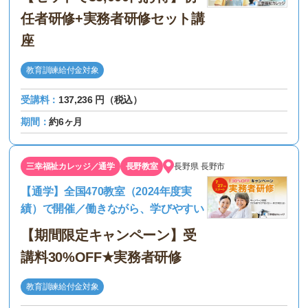
任者研修+実務者研修セット講
座
教育訓練給付金対象
受講料：
137,236 円（税込）
期間：
約6ヶ月
三幸福祉カレッジ／通学
長野教室
長野県
長野市
【通学】全国470教室（2024年度実
績）で開催／働きながら、学びやすい
【期間限定キャンペーン】受
講料30%OFF★実務者研修
教育訓練給付金対象