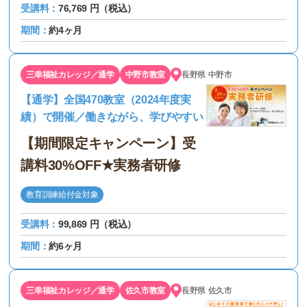
受講料：
76,769 円（税込）
期間：
約4ヶ月
三幸福祉カレッジ／通学
中野市教室
長野県
中野市
【通学】全国470教室（2024年度実
績）で開催／働きながら、学びやすい
【期間限定キャンペーン】受
講料30%OFF★実務者研修
教育訓練給付金対象
受講料：
99,869 円（税込）
期間：
約6ヶ月
三幸福祉カレッジ／通学
佐久市教室
長野県
佐久市