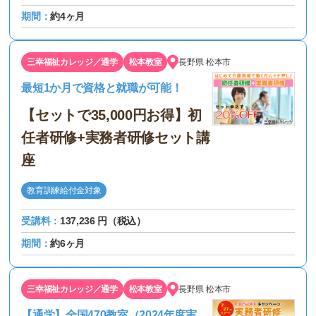
期間：
約4ヶ月
三幸福祉カレッジ／通学
松本教室
長野県
松本市
最短1か月で資格と就職が可能！
【セットで35,000円お得】初
任者研修+実務者研修セット講
座
教育訓練給付金対象
受講料：
137,236 円（税込）
期間：
約6ヶ月
三幸福祉カレッジ／通学
松本教室
長野県
松本市
【通学】全国470教室（2024年度実