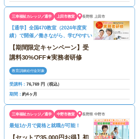
三幸福祉カレッジ／通学
上田市教室
長野県
上田市
【通学】全国470教室（2024年度実
績）で開催／働きながら、学びやすい
【期間限定キャンペーン】受
講料30%OFF★実務者研修
教育訓練給付金対象
受講料：
76,769 円（税込）
期間：
約4ヶ月
三幸福祉カレッジ／通学
中野市教室
長野県
中野市
最短1か月で資格と就職が可能！
【セットで35,000円お得】初