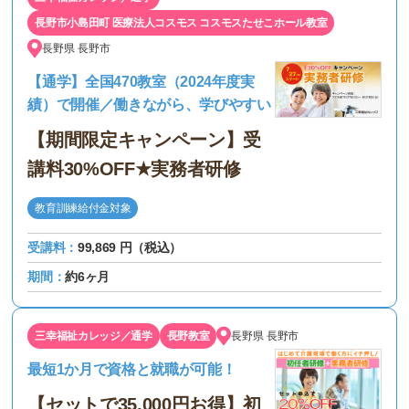
長野市小島田町 医療法人コスモス コスモスたせこホール教室
長野県
長野市
【通学】全国470教室（2024年度実
績）で開催／働きながら、学びやすい
【期間限定キャンペーン】受
講料30%OFF★実務者研修
教育訓練給付金対象
受講料：
99,869 円（税込）
期間：
約6ヶ月
三幸福祉カレッジ／通学
長野教室
長野県
長野市
最短1か月で資格と就職が可能！
【セットで35,000円お得】初