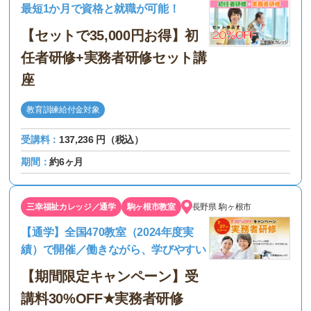
最短1か月で資格と就職が可能！
【セットで35,000円お得】初
任者研修+実務者研修セット講
座
教育訓練給付金対象
受講料：
137,236 円（税込）
期間：
約6ヶ月
三幸福祉カレッジ／通学
駒ヶ根市教室
長野県
駒ヶ根市
【通学】全国470教室（2024年度実
績）で開催／働きながら、学びやすい
【期間限定キャンペーン】受
講料30%OFF★実務者研修