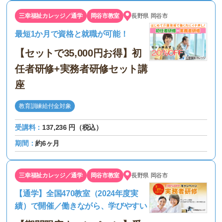
三幸福祉カレッジ／通学
岡谷市教室
長野県
岡谷市
最短1か月で資格と就職が可能！
【セットで35,000円お得】初
任者研修+実務者研修セット講
座
教育訓練給付金対象
受講料：
137,236 円（税込）
期間：
約6ヶ月
三幸福祉カレッジ／通学
岡谷市教室
長野県
岡谷市
【通学】全国470教室（2024年度実
績）で開催／働きながら、学びやすい