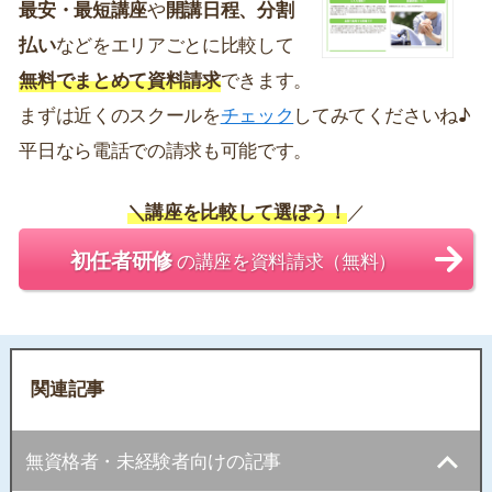
最安・最短講座
や
開講日程、分割
払い
などをエリアごとに比較して
無料でまとめて資料請求
できます。
まずは近くのスクールを
チェック
してみてくださいね♪
平日なら電話での請求も可能です。
＼講座を比較して選ぼう！
／
初任者研修
の講座を資料請求（無料）
関連記事
無資格者・未経験者向けの記事