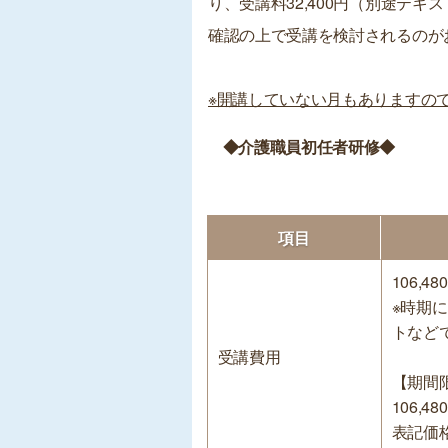
り、受講料32,400円（別途テ
確認の上で受講を検討されるのが
※開講していない月もありますの
◆介護職員初任者研修◆
項目
106,48
※時期
トなど
受講費用
【期間
106,48
表記価