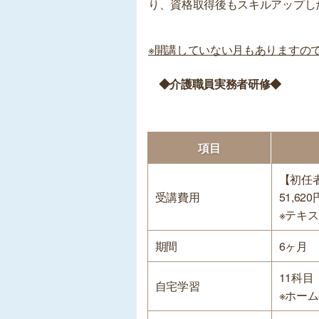
り、資格取得後もスキルアップし
※開講していない月もありますの
◆介護職員実務者研修◆
項目
【初任
受講費用
51,620
※テキス
期間
6ヶ月
11科目
自宅学習
※ホー