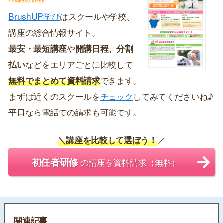
BrushUP学び
はスクールや学校、
講座の総合情報サイト。
最安・最短講座
や
開講日程、分割
払い
などをエリアごとに比較して
無料でまとめて資料請求
できます。
まずは近くのスクールを
チェック
してみてくださいね♪
平日なら電話での請求も可能です。
＼講座を比較して選ぼう！
／
初任者研修
の講座を資料請求（無料）
関連記事