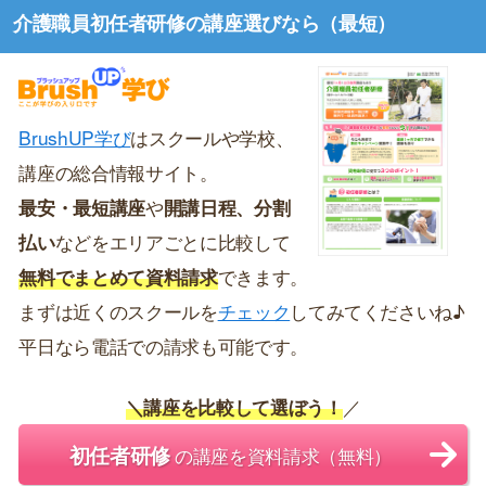
介護職員初任者研修の講座選びなら（最短）
BrushUP学び
はスクールや学校、
講座の総合情報サイト。
最安・最短講座
や
開講日程、分割
払い
などをエリアごとに比較して
無料でまとめて資料請求
できます。
まずは近くのスクールを
チェック
してみてくださいね♪
平日なら電話での請求も可能です。
＼講座を比較して選ぼう！
／
初任者研修
の講座を資料請求（無料）