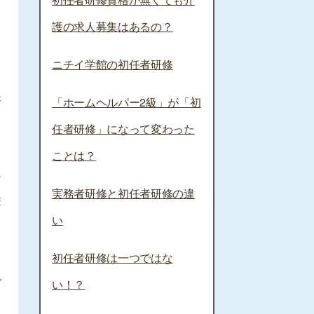
護の求人募集はあるの？
ニチイ学館の初任者研修
研
「ホームヘルパー2級」が「初
る
任者研修」になって変わった
ことは？
ア
実務者研修と初任者研修の違
講
い
初任者研修は一つではな
で
い！？