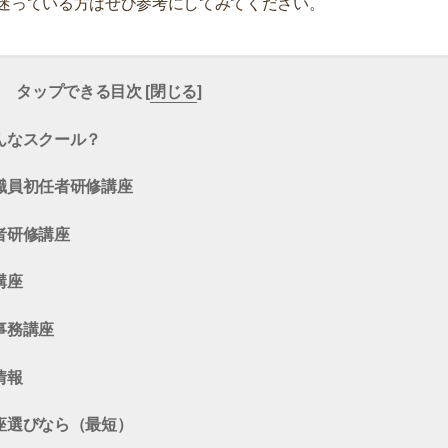
迷っている方はぜひ参考にしてみてください。
タップできる目次 [
閉じる
]
んなスクール？
職員初任者研修講座
者研修講座
講座
事務講座
情報
座選びなら（最短）