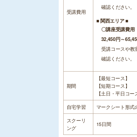
確認ください。
受講費用
■ 関西エリア ■
〇講座受講費用
32,450円～65,4
受講コースや教
確認ください。
【最短コース】
期間
【短期コース】
【土日・平日コー
自宅学習
マークシート形式
スクーリ
15日間
ング