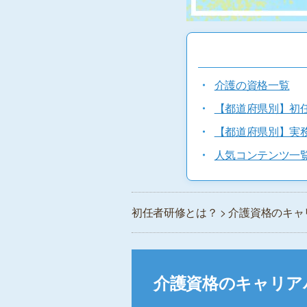
・
介護の資格一覧
・
【都道府県別】初
・
【都道府県別】実
・
人気コンテンツ一
初任者研修とは？
> 介護資格のキ
介護資格のキャリア