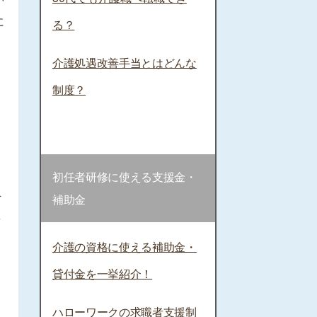
に
る？
介護処遇改善手当とはどんな
制度？
初任者研修に使える支援金・
員
補助金
え
、
介護の資格に使える補助金・
う
貸付金を一挙紹介！
ハローワークの求職者支援制