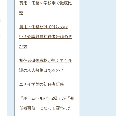
費用・価格を学校別で徹底比
較
口
費用・価格だけでは決めな
ま
い！介護職員初任者研修の選
備
人
び方
う
初任者研修資格が無くても介
護の求人募集はあるの？
ニチイ学館の初任者研修
「ホームヘルパー2級」が「初
福
道
任者研修」になって変わった